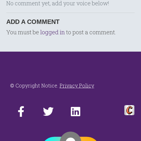
No comment yet, add your voice below!
ADD A COMMENT
You must be
logged in
to post a comment.
© Copyright Notice.
Privacy Policy
C